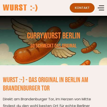
KONTAKT
Skip
to
the
Currywurst Berlin
content
SO SCHMECKT DAS ORIGINAL
WURST :-) - das Original in Berlin am
Brandenburger Tor
Direkt am Brandenburger Tor, im Herzen von Mitte
findest du den wohl besten Ort für echte Berliner