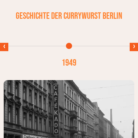
Geschichte der Currywurst Berlin
‹
›
1949